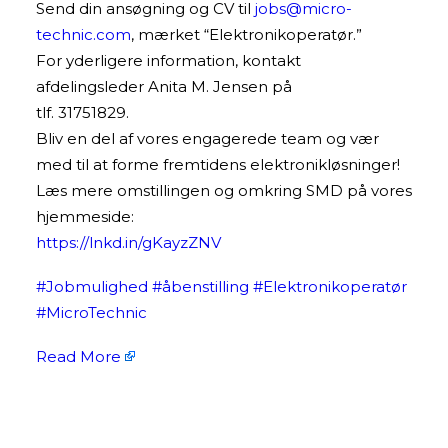
Send din ansøgning og CV til
jobs@micro-
technic.com
, mærket “Elektronikoperatør.”
For yderligere information, kontakt
afdelingsleder Anita M. Jensen på
tlf. 31751829.
Bliv en del af vores engagerede team og vær
med til at forme fremtidens elektronikløsninger!
Læs mere omstillingen og omkring SMD på vores
hjemmeside:
https://lnkd.in/gKayzZNV
#Jobmulighed
#åbenstilling
#Elektronikoperatør
#MicroTechnic
Read More