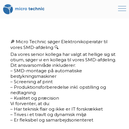
Become our partner
🔎 Micro Technic søger Elektronikoperatør til
Book a demo
vores SMD-afdeling 🔍
+4566153000
Da vores senior kollega har valgt at hellige sig sit
otium, søger vi en kollega til vores SMD-afdeling.
Dit ansvarsområde inkluderer:
– SMD-montage på automatiske
bestykningsmaskiner
– Screening af print
– Produktionsforberedelse inkl. opstilling og
nedtagning
– Kvalitet og præcision
Vi forventer, at du:
– Har teknisk flair og ikke er IT forskrækket
– Trives i et travlt og dynamisk miljø
– Er fleksibel og samarbejdsorienteret